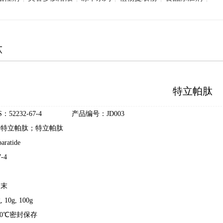
肽
特立帕肽
AS：52232-67-4 产品编号：JD003
：特立帕肽；特立帕肽
ratide
-4
粉末
0g, 100g
20℃密封保存