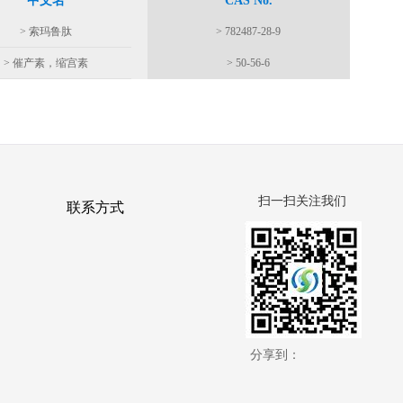
中文名
CAS No.
> 索玛鲁肽
> 782487-28-9
> 催产素，缩宫素
> 50-56-6
扫一扫关注我们
联系方式
分享到：