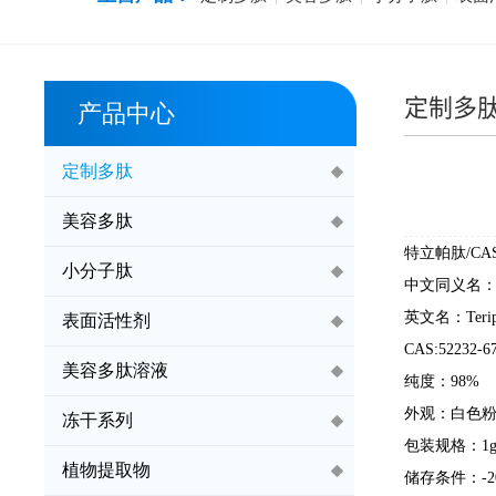
定制多
产品中心
定制多肽
美容多肽
特立帕肽
/C
小分子肽
中文同义名
英文名：Teripa
表面活性剂
CAS:52232-67
美容多肽溶液
纯度：98%
外观：白色
冻干系列
包装规格：1g, 1
植物提取物
储存条件：-