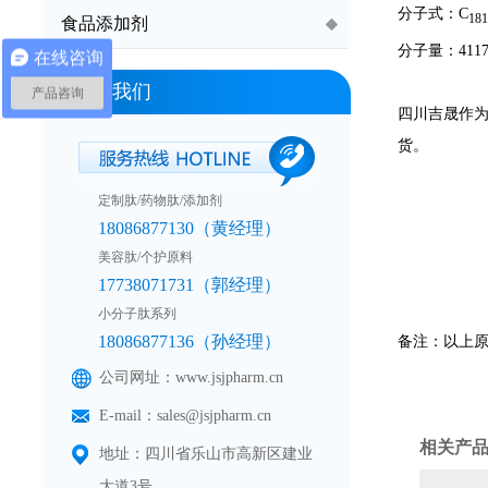
分子式：C
181
食品添加剂
分子量：4117.
在线咨询
联系我们
产品咨询
四川吉晟作
货。
定制肽/药物肽/添加剂
18086877130（黄经理）
美容肽/个护原料
17738071731（郭经理）
小分子肽系列
18086877136（孙经理）
备注：以上
公司网址：www.jsjpharm.cn
E-mail：sales@jsjpharm.cn
相关产
地址：四川省乐山市高新区建业
大道3号