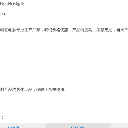
H
N
O
S
291
55
51
2
72
为特立帕肽专业生产厂家，我们价格优惠，产品纯度高，库存充足，当天
原料产品均为化工品，仅限于合规使用。
品：