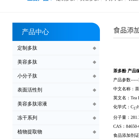
食品添
产品中心
定制多肽
美容多肽
茶多酚
产品
小分子肽
产品参数
---
中文名称：
表面活性剂
英文名：
Tea 
美容多肽溶液
化学式：
C
17
分子量：
281.
冻干系列
CAS：84650-
植物提取物
食品添加剂