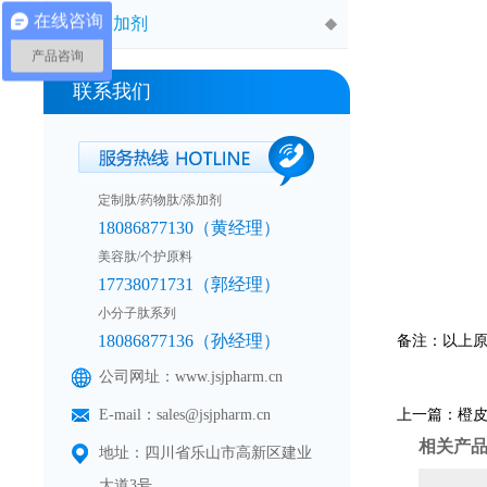
在线咨询
食品添加剂
产品咨询
联系我们
定制肽/药物肽/添加剂
18086877130（黄经理）
美容肽/个护原料
17738071731（郭经理）
小分子肽系列
18086877136（孙经理）
备注：以上
公司网址：www.jsjpharm.cn
E-mail：sales@jsjpharm.cn
上一篇：
橙
相关产
地址：四川省乐山市高新区建业
大道3号