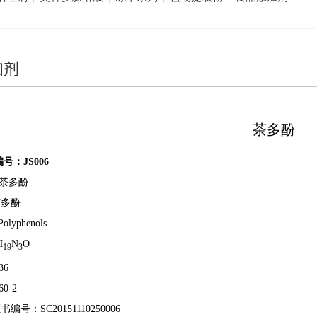
加剂
茶多酚
编号：
JS006
--茶多酚
茶多酚
Polyphenols
H
N
O
19
3
36
60-2
证书编号：
SC20151110250006