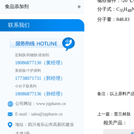
储存条件：-20 
食品添加剂
分子式：C
H
35
48
分子量：848.83
联系我们
定制肽/药物肽/添加剂
18086877130（黄经理）
美容肽/个护原料
17738071731（郭经理）
小分子肽系列
18086877136（孙经理）
备注：以上原料产
公司网址：www.jsjpharm.cn
E-mail：sales@jsjpharm.cn
上一篇：
普兰林肽
相关产品：
地址：四川省乐山市高新区建业
大道3号